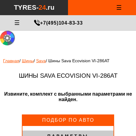
Notice
: Undefined index: min_price_tires in
/var/www/tyres-24/tyres-
TYRES-
24
.ru
☰
24.ru/html/catalog/controller/product/shinydiski.php
on line
676
МАСТЕР ПОДБОРА
☰
+7(495)104-83-33
Главная
/
Шины
/
Sava
/
Шины Sava Ecovision VI-286AT
ШИНЫ SAVA ECOVISION VI-286AT
Извините, комплект с выбранными параметрами не
найден.
ПОДБОР ПО АВТО