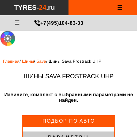
Notice
: Undefined index: min_price_tires in
/var/www/tyres-24/tyres-
TYRES-
24
.ru
☰
24.ru/html/catalog/controller/product/shinydiski.php
on line
676
МАСТЕР ПОДБОРА
☰
+7(495)104-83-33
Главная
/
Шины
/
Sava
/
Шины Sava Frostrack UHP
ШИНЫ SAVA FROSTRACK UHP
Извините, комплект с выбранными параметрами не
найден.
ПОДБОР ПО АВТО