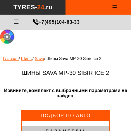
Notice
: Undefined index: min_price_tires in
/var/www/tyres-24/tyres-
TYRES-
24
.ru
☰
24.ru/html/catalog/controller/product/shinydiski.php
on line
676
МАСТЕР ПОДБОРА
☰
+7(495)104-83-33
Главная
/
Шины
/
Sava
/
Шины Sava MP-30 Sibir Ice 2
ШИНЫ SAVA MP-30 SIBIR ICE 2
Извините, комплект с выбранными параметрами не
найден.
ПОДБОР ПО АВТО