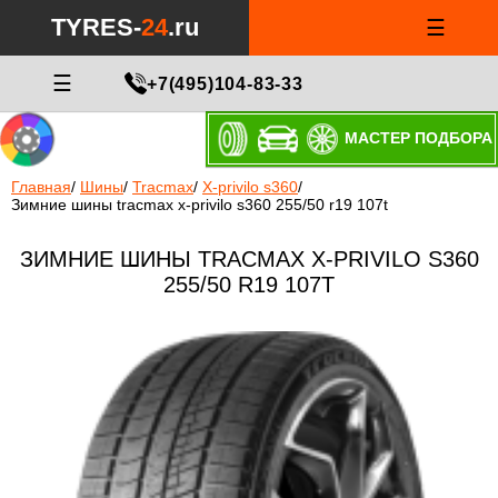
TYRES-
24
.ru
☰
☰
+7(495)104-83-33
МАСТЕР ПОДБОРА
Главная
/
Шины
/
Tracmax
/
X-privilo s360
/
Зимние шины tracmax x-privilo s360 255/50 r19 107t
ЗИМНИЕ ШИНЫ TRACMAX X-PRIVILO S360
255/50 R19 107T