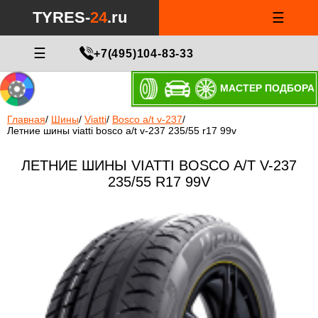
TYRES-
24
.ru
☰
☰
+7(495)104-83-33
МАСТЕР ПОДБОРА
Главная
/
Шины
/
Viatti
/
Bosco a/t v-237
/
Летние шины viatti bosco a/t v-237 235/55 r17 99v
ЛЕТНИЕ ШИНЫ VIATTI BOSCO A/T V-237
235/55 R17 99V