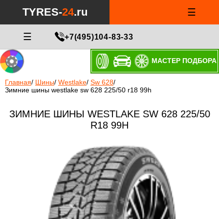
TYRES-
24
.ru
☰
☰
+7(495)104-83-33
МАСТЕР ПОДБОРА
Главная
/
Шины
/
Westlake
/
Sw 628
/
Зимние шины westlake sw 628 225/50 r18 99h
ЗИМНИЕ ШИНЫ WESTLAKE SW 628 225/50
R18 99H