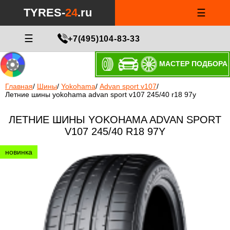
TYRES-
24
.ru
☰
☰
+7(495)104-83-33
МАСТЕР ПОДБОРА
Главная
/
Шины
/
Yokohama
/
Advan sport v107
/
Летние шины yokohama advan sport v107 245/40 r18 97y
ЛЕТНИЕ ШИНЫ YOKOHAMA ADVAN SPORT
V107 245/40 R18 97Y
новинка