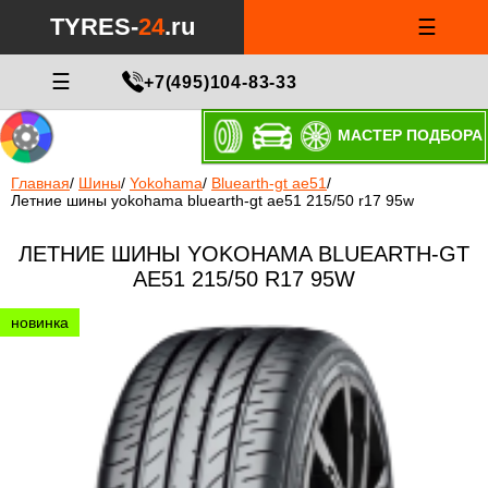
TYRES-
24
.ru
☰
☰
+7(495)104-83-33
МАСТЕР ПОДБОРА
Главная
/
Шины
/
Yokohama
/
Bluearth-gt ae51
/
Летние шины yokohama bluearth-gt ae51 215/50 r17 95w
ЛЕТНИЕ ШИНЫ YOKOHAMA BLUEARTH-GT
AE51 215/50 R17 95W
новинка