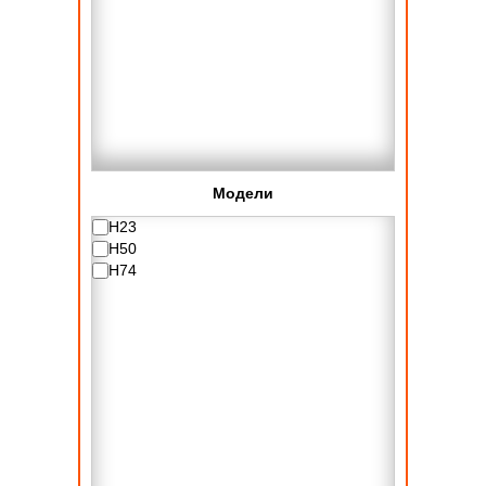
Модели
H23
H50
H74