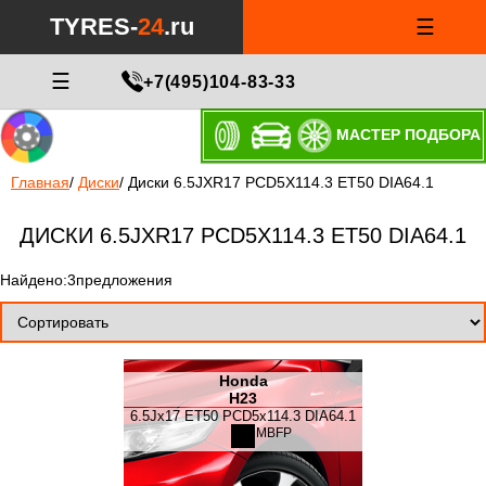
TYRES-
24
.ru
☰
☰
+7(495)104-83-33
МАСТЕР ПОДБОРА
Главная
/
Диски
/
Диски 6.5JXR17 PCD5X114.3 ET50 DIA64.1
ДИСКИ 6.5JXR17 PCD5X114.3 ET50 DIA64.1
Найдено:3предложения
Honda
H23
6.5Jx17 ET50 PCD5x114.3 DIA64.1
MBFP