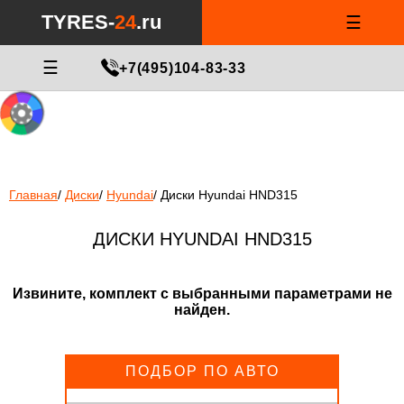
Notice
: Undefined index: min_price_wheels in
/var/www/tyres-
TYRES-
24
.ru
☰
24/tyres-24.ru/html/catalog/controller/product/shinydiski.php
on
line
1171
МАСТЕР ПОДБОРА
☰
+7(495)104-83-33
Главная
/
Диски
/
Hyundai
/
Диски Hyundai HND315
ДИСКИ HYUNDAI HND315
Извините, комплект с выбранными параметрами не
найден.
ПОДБОР ПО АВТО