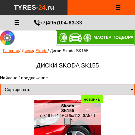
TYRES-
24
.ru
☰
☰
+7(495)104-83-33
МАСТЕР ПОДБОРА
Главная
/
Диски
/
Skoda
/
Диски Skoda SK155
ДИСКИ SKODA SK155
Найдено:1предложение
новинка
Skoda
SK155
7Jx19 ET43 PCD5x112 DIA57.1
SF