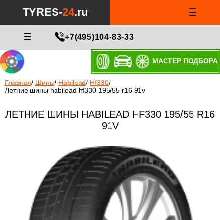
TYRES-
24
.ru
☰
☰
+7(495)104-83-33
МАСТЕР ПОДБОРА
Главная
/
Шины
/
Habilead
/
Hf330
/
Летние шины habilead hf330 195/55 r16 91v
ЛЕТНИЕ ШИНЫ HABILEAD HF330 195/55 R16
91V