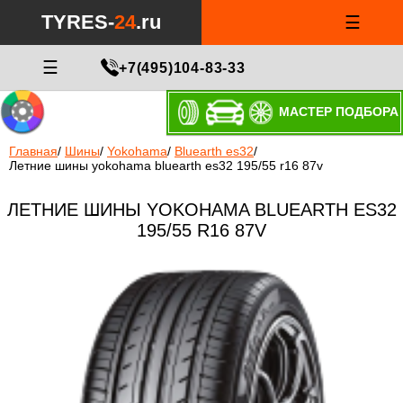
TYRES-
24
.ru
☰
☰
+7(495)104-83-33
МАСТЕР ПОДБОРА
Главная
/
Шины
/
Yokohama
/
Bluearth es32
/
Летние шины yokohama bluearth es32 195/55 r16 87v
ЛЕТНИЕ ШИНЫ YOKOHAMA BLUEARTH ES32
195/55 R16 87V