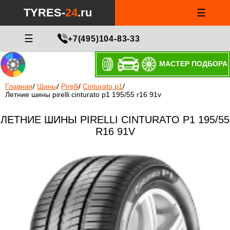
TYRES-
24
.ru
☰
☰
+7(495)104-83-33
МАСТЕР ПОДБОРА
Главная
/
Шины
/
Pirelli
/
Cinturato p1
/
Летние шины pirelli cinturato p1 195/55 r16 91v
ЛЕТНИЕ ШИНЫ PIRELLI CINTURATO P1 195/55
R16 91V